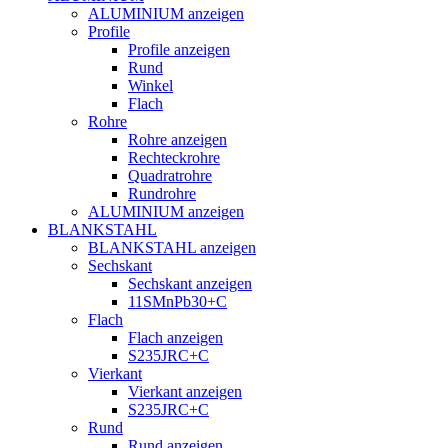
ALUMINIUM anzeigen
Profile
Profile anzeigen
Rund
Winkel
Flach
Rohre
Rohre anzeigen
Rechteckrohre
Quadratrohre
Rundrohre
ALUMINIUM anzeigen
BLANKSTAHL
BLANKSTAHL anzeigen
Sechskant
Sechskant anzeigen
11SMnPb30+C
Flach
Flach anzeigen
S235JRC+C
Vierkant
Vierkant anzeigen
S235JRC+C
Rund
Rund anzeigen