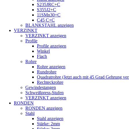
S235JRC+C
S355J2+C
11SMn30+C
C45 C+C
BLANKSTAHL anzeigen
VERZINKT
VERZINKT anzeigen
Profile
Profile anzeigen
Winkel
Flach
Rohre
Rohre anzeigen
Rundrohre
Quadratrohre (Jetzt auch mit 45 Grad Gehrung ver
Rechteckrohre
Gewindestangen
Schweißpress-Stufen
VERZINKT anzeigen
RONDEN
RONDEN anzeigen
Stahl
Stahl anzeigen
Stärke: 2mm
Stärke: 3mm