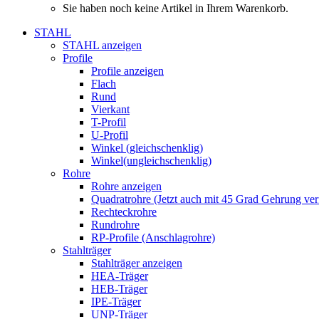
Sie haben noch keine Artikel in Ihrem Warenkorb.
STAHL
STAHL anzeigen
Profile
Profile anzeigen
Flach
Rund
Vierkant
T-Profil
U-Profil
Winkel (gleichschenklig)
Winkel(ungleichschenklig)
Rohre
Rohre anzeigen
Quadratrohre (Jetzt auch mit 45 Grad Gehrung ver
Rechteckrohre
Rundrohre
RP-Profile (Anschlagrohre)
Stahlträger
Stahlträger anzeigen
HEA-Träger
HEB-Träger
IPE-Träger
UNP-Träger